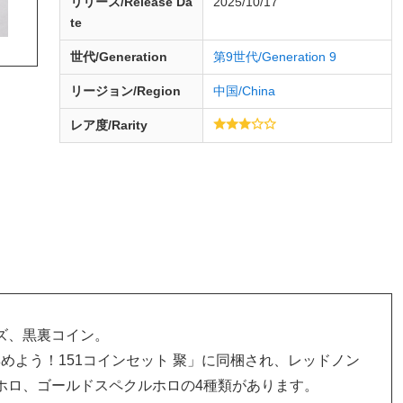
リリース/
Release
Da
2025/10/17
te
世代/Generation
第9世代/Generation 9
リージョン/Region
中国/China
レア度/Rarity
ズ、黒裏コイン。
「集めよう！151コインセット 聚」に同梱され、レッドノン
ホロ、ゴールドスペクルホロの4種類があります。