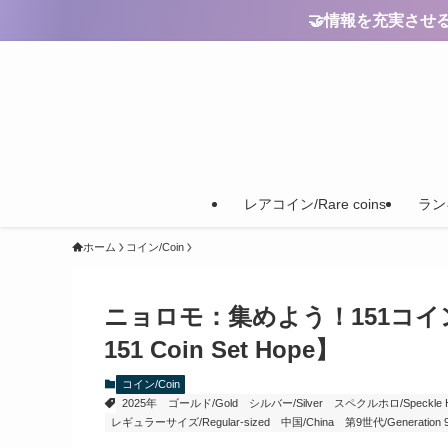
🤝情報を充実させるためのご
レアコイン/Rare coins
ランキ
ホーム
コイン/Coin
ニョロモ：集めよう！151コインセット 
151 Coin Set Hope】
コイン/Coin
2025年
ゴールド/Gold
シルバー/Silver
スペクルホロ/Speckle Hol
レギュラーサイズ/Regular-sized
中国/China
第9世代/Generation 