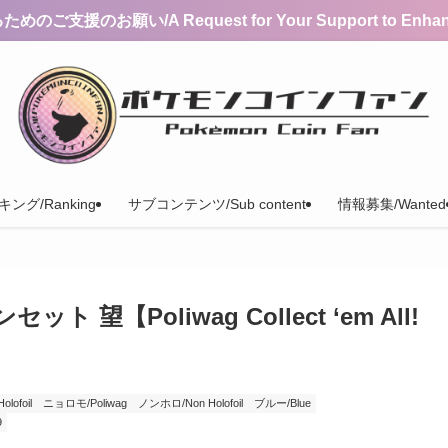
支援のお願い/A Request for Your Support to Enhance 
ング/Ranking
サブコンテンツ/Sub content
情報募集/Wanted
望【Poliwag Collect ‘em All!
ofoil
ニョロモ/Poliwag
ノンホロ/Non Holofoil
ブルー/Blue
9