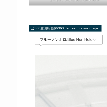
ゴールドノンホロ/Gold Non Holofoil
360度回転画像/360 degree rotation image
ブルーノンホロ/Blue Non Holofoil