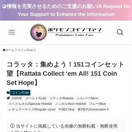
🤝情報を充実させるためのご支援のお願い/A Request for
Your Support to Enhance the Information
ホーム
コイン/Coin
コラッタ：集めよう！151コインセット
望【Rattata Collect ‘em All! 151 Coin
Set Hope】
コイン/Coin
2025年
ゴールド/Gold
コラッタ/Rattata
シルバー/Silver
スペクルホロ/Speckle Holofoil
ノンホロ/Non Holofoil
ブルー/Blue
レギュラーサイズ/Regular-sized
中国/China
第9世代/Generation 9
当サイトに掲載している画像の無断転載・無断使用