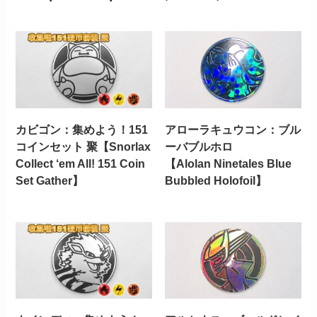
カビゴン：集めよう！151
アローラキュウコン：ブル
コインセット 聚【Snorlax
ーバブルホロ
Collect ‘em All! 151 Coin
【Alolan Ninetales Blue
Set Gather】
Bubbled Holofoil】