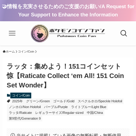
🤝情報を充実させるためのご支援のお願い/A Request for
Your Support to Enhance the Information
ホーム
コイン/Coin
ラッタ：集めよう！151コインセット
惊【Raticate Collect ‘em All! 151 Coin
Set Wonder】
コイン/Coin
2025年
グリーン/Green
ゴールド/Gold
スペクルホロ/Speckle Holofoil
ノンホロ/Non Holofoil
パープル/Purple
ライトブルー/Light Blue
ラッタ/Raticate
レギュラーサイズ/Regular-sized
中国/China
第9世代/Generation 9
当サイトに掲載している画像の無断転載・無断使用