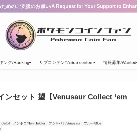
支援のお願い/A Request for Your Support to Enhance 
ング/Ranking
サブコンテンツ/Sub content
情報募集/Wanted
ト 望【Venusaur Collect ‘em
ofoil
ノンホロ/Non Holofoil
フシギバナ/Venusaur
ブルー/Blue
9