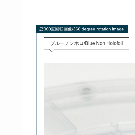
360度回転画像/360 degree rotation image
ブルーノンホロ/Blue Non Holofoil