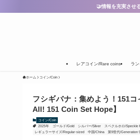
🤝情報を充実させるためのご
レアコイン/Rare coins
ランキ
ホーム
コイン/Coin
フシギバナ：集めよう！151コインセッ
All! 151 Coin Set Hope】
コイン/Coin
2025年
ゴールド/Gold
シルバー/Silver
スペクルホロ/Speckle Hol
レギュラーサイズ/Regular-sized
中国/China
第9世代/Generation 