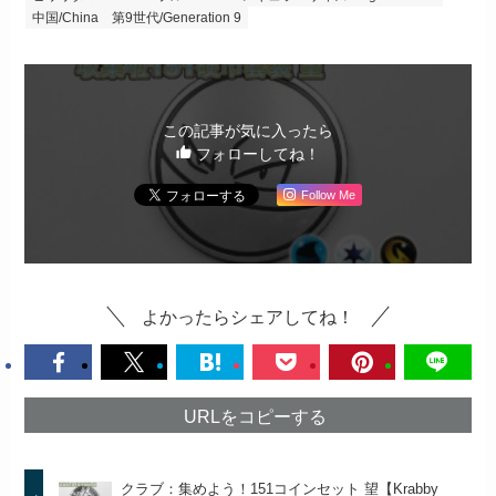
中国/China
第9世代/Generation 9
この記事が気に入ったら
フォローしてね！
Follow Me
よかったらシェアしてね！
URLをコピーする
クラブ：集めよう！151コインセット 望【Krabby