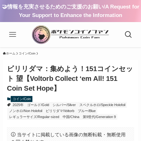
🤝情報を充実させるためのご支援のお願い/A Request for
Your Support to Enhance the Information
ホーム
コイン/Coin
ビリリダマ：集めよう！151コインセッ
ト 望【Voltorb Collect ‘em All! 151
Coin Set Hope】
コイン/Coin
2025年
ゴールド/Gold
シルバー/Silver
スペクルホロ/Speckle Holofoil
ノンホロ/Non Holofoil
ビリリダマ/Voltorb
ブルー/Blue
レギュラーサイズ/Regular-sized
中国/China
第9世代/Generation 9
当サイトに掲載している画像の無断転載・無断使用