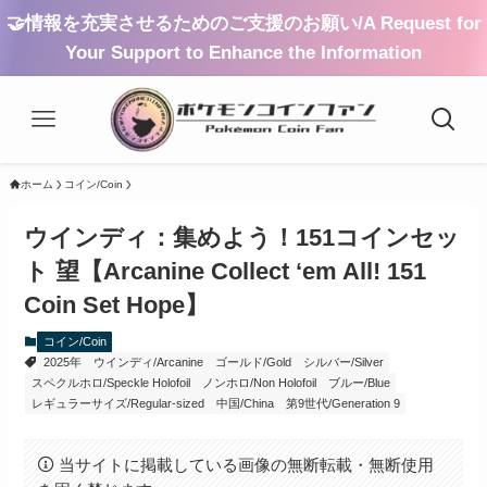
🤝情報を充実させるためのご支援のお願い/A Request for
Your Support to Enhance the Information
ホーム
コイン/Coin
ウインディ：集めよう！151コインセッ
ト 望【Arcanine Collect ‘em All! 151
Coin Set Hope】
コイン/Coin
2025年
ウインディ/Arcanine
ゴールド/Gold
シルバー/Silver
スペクルホロ/Speckle Holofoil
ノンホロ/Non Holofoil
ブルー/Blue
レギュラーサイズ/Regular-sized
中国/China
第9世代/Generation 9
当サイトに掲載している画像の無断転載・無断使用