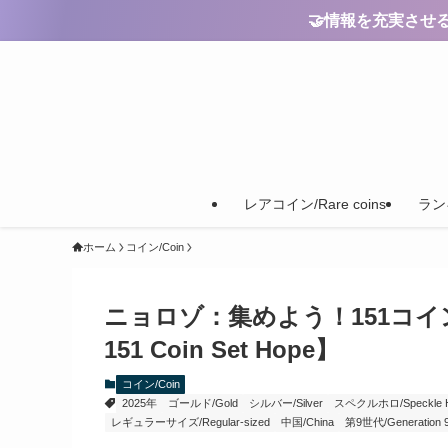
🤝情報を充実させるためのご
レアコイン/Rare coins
ランキ
ホーム
コイン/Coin
ニョロゾ：集めよう！151コインセット 望
151 Coin Set Hope】
コイン/Coin
2025年
ゴールド/Gold
シルバー/Silver
スペクルホロ/Speckle Hol
レギュラーサイズ/Regular-sized
中国/China
第9世代/Generation 