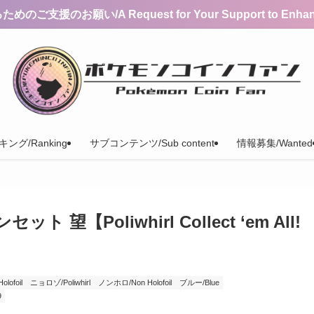
支援のお願い/A Request for Your Support to Enhance 
ング/Ranking
サブコンテンツ/Sub content
情報募集/Wanted
【Poliwhirl Collect ‘em All!
ofoil
ニョロゾ/Poliwhirl
ノンホロ/Non Holofoil
ブルー/Blue
9