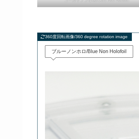
ゴールドノンホロ/Gold Non Holofoil
360度回転画像/360 degree rotation image
ブルーノンホロ/Blue Non Holofoil