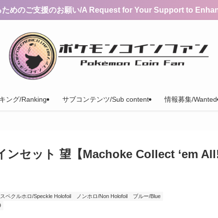
支援のお願い/A Request for Your Support to Enhance 
ング/Ranking
サブコンテンツ/Sub content
情報募集/Wanted
 望【Machoke Collect ‘em All
スペクルホロ/Speckle Holofoil
ノンホロ/Non Holofoil
ブルー/Blue
9