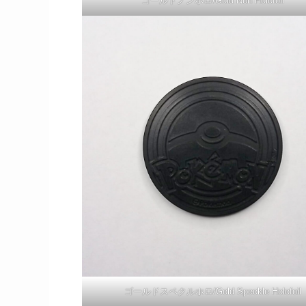
ゴールドノンホロ/Gold Non Holofoil
ゴールドスペクルホロ/Gold Speckle Holofoil