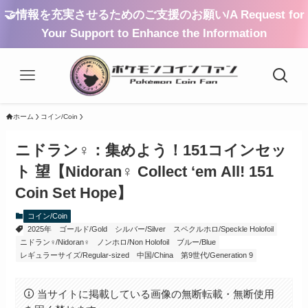
🤝情報を充実させるためのご支援のお願い/A Request for
Your Support to Enhance the Information
ホーム
コイン/Coin
ニドラン♀：集めよう！151コインセッ
ト 望【Nidoran♀ Collect ‘em All! 151
Coin Set Hope】
コイン/Coin
2025年
ゴールド/Gold
シルバー/Silver
スペクルホロ/Speckle Holofoil
ニドラン♀/Nidoran♀
ノンホロ/Non Holofoil
ブルー/Blue
レギュラーサイズ/Regular-sized
中国/China
第9世代/Generation 9
当サイトに掲載している画像の無断転載・無断使用